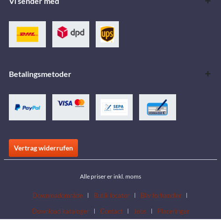
Vi sender med
Betalingsmetoder
Vertrag widerrufen
Alle priser er inkl. moms
Downloadområde
Butik locator
Bliv forhandler
Download kataloger
Contact
Jobs
Placeringer