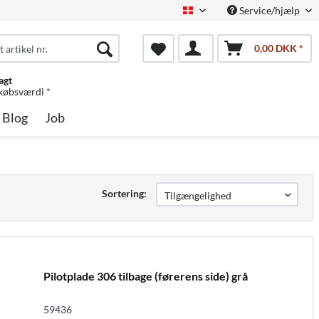
Service/hjælp
Dansk
0,00 DKK *
agt
 købsværdi *
Blog
Job
Sortering:
Pilotplade 306 tilbage (førerens side) grå
59436