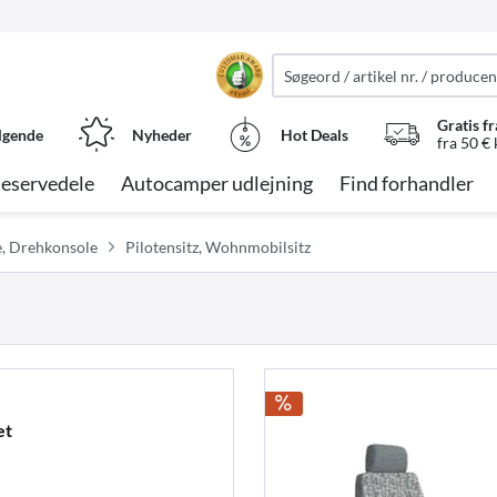
Gratis fr
lgende
Nyheder
Hot Deals
fra 50 €
eservedele
Autocamper udlejning
Find forhandler
te, Drehkonsole
Pilotensitz, Wohnmobilsitz
et