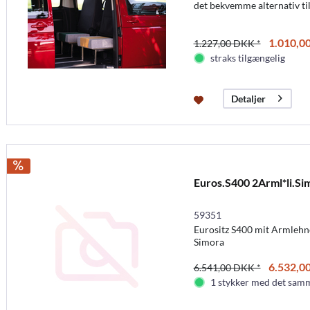
det bekvemme alternativ ti
1.010,0
1.227,00 DKK *
straks tilgængelig
Detaljer
Euros.S400 2Arml*li.Si
59351
Eurositz S400 mit Armlehnen
Simora
6.532,0
6.541,00 DKK *
1 stykker med det samm