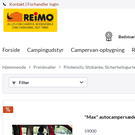
Kontakt
|
Forhandler login
Bedstsæ
Forside
Campingudstyr
Campervan-opbygning
R
Hjemmeside
Preisknaller
Pilotensitz, Sitzbänke, Sicherheitsgur
Filter
"Max" autocampersæd
59000