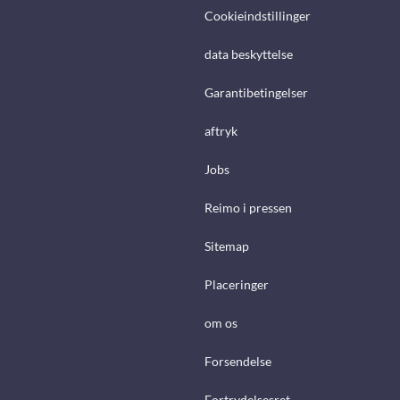
Cookieindstillinger
data beskyttelse
Garantibetingelser
aftryk
Jobs
Reimo i pressen
Sitemap
Placeringer
om os
Forsendelse
Fortrydelsesret