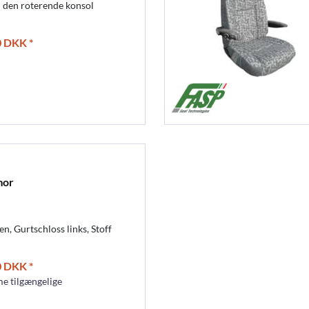
l den roterende konsol
0 DKK *
mor
, Gurtschloss links, Stoff
0 DKK *
e tilgængelige