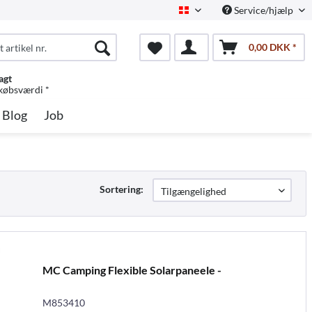
Service/hjælp
Dansk
0,00 DKK *
agt
 købsværdi *
Blog
Job
Sortering:
MC Camping Flexible Solarpaneele -
M853410