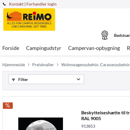
Kontakt
|
Forhandler login
Bedstsæ
Forside
Campingudstyr
Campervan-opbygning
R
Hjemmeside
Preisknaller
Wohnwagenzubehör, Caravanzubehör
Filter
Beskyttelseshætte til 
RAL 9005
913853