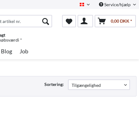
Service/hjælp
Dansk
0,00 DKK *
agt
 købsværdi *
Blog
Job
Sortering: