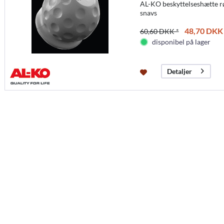
AL-KO beskyttelseshætte r
snavs
48,70 DKK 
60,60 DKK *
disponibel på lager
Detaljer