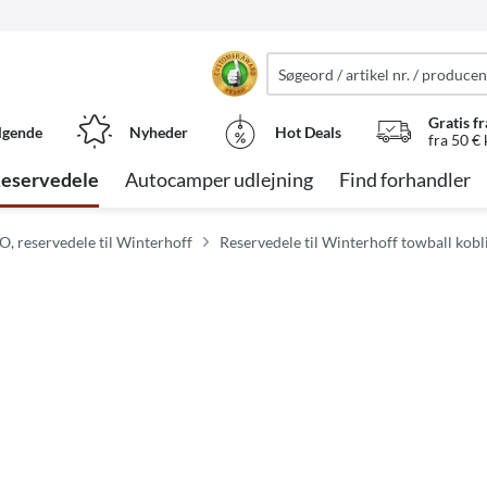
Gratis fr
lgende
Nyheder
Hot Deals
fra 50 €
eservedele
Autocamper udlejning
Find forhandler
O, reservedele til Winterhoff
Reservedele til Winterhoff towball kobl