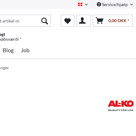
Service/hjælp
Dansk
0,00 DKK *
agt
 købsværdi *
Blog
Job
inger