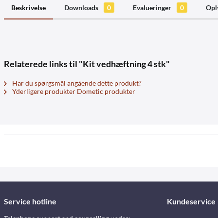
Beskrivelse
Downloads
0
Evalueringer
0
Opl
Relaterede links til "Kit vedhæftning 4 stk"
Har du spørgsmål angående dette produkt?
Yderligere produkter Dometic produkter
Service hotline
Kundeservice