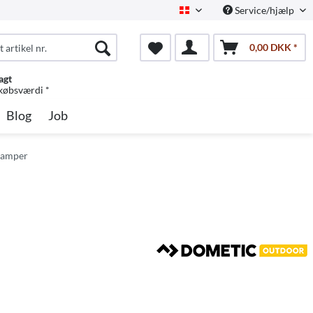
Service/hjælp
Dansk
0,00 DKK *
agt
 købsværdi *
Blog
Job
 camper