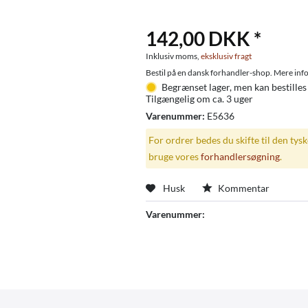
142,00 DKK *
Inklusiv moms,
eksklusiv fragt
Bestil på en dansk forhandler-shop. Mere info
Begrænset lager, men kan bestilles
Tilgængelig om ca. 3 uger
Varenummer:
E5636
For ordrer bedes du skifte til den tys
bruge vores
forhandlersøgning
.
Husk
Kommentar
Varenummer: