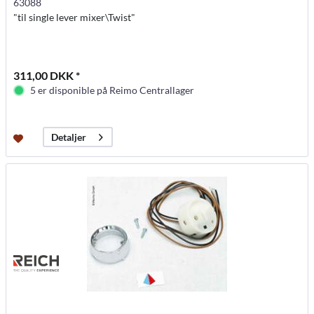
63088
"til single lever mixer\Twist"
311,00 DKK *
5 er disponible på Reimo Centrallager
Detaljer