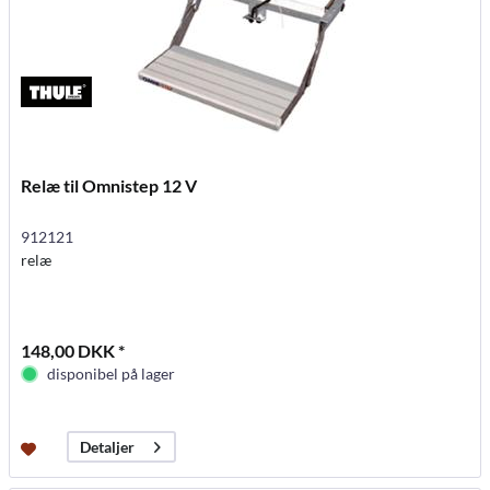
Relæ til Omnistep 12 V
912121
relæ
148,00 DKK *
disponibel på lager
Detaljer