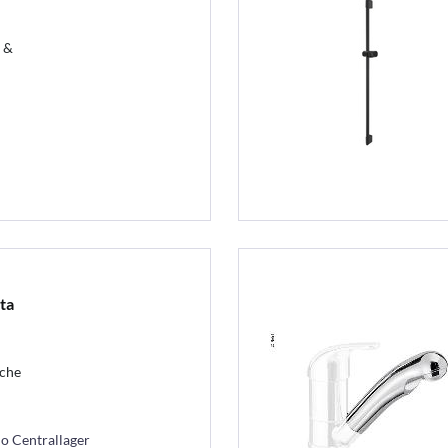
t &
ta
sche
mo Centrallager