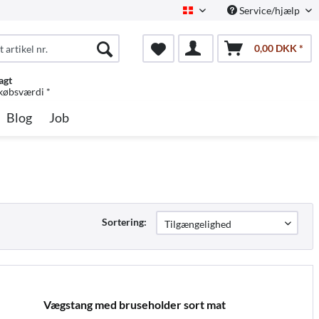
Service/hjælp
Dansk
0,00 DKK *
agt
 købsværdi *
Blog
Job
Sortering:
Vægstang med bruseholder sort mat