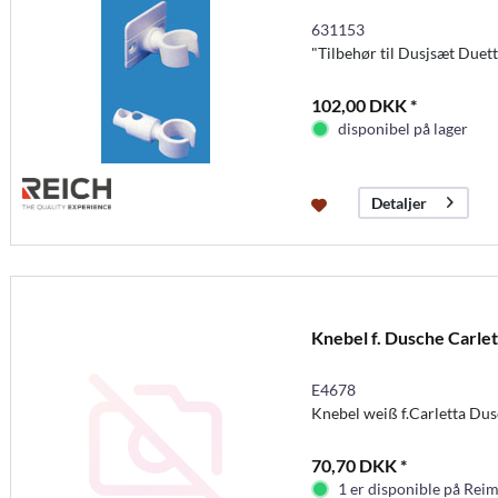
631153
"Tilbehør til Dusjsæt Duet
102,00 DKK *
disponibel på lager
Detaljer
Knebel f. Dusche Carlet
E4678
Knebel weiß f.Carletta Du
70,70 DKK *
1 er disponible på Rei