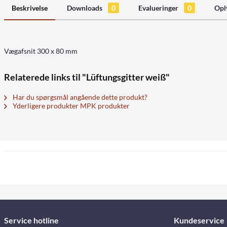
Beskrivelse
Downloads
0
Evalueringer
0
Opl
Vægafsnit 300 x 80 mm
Relaterede links til "Lüftungsgitter weiß"
Har du spørgsmål angående dette produkt?
Yderligere produkter MPK produkter
Service hotline
Kundeservice