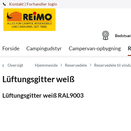
Kontakt
|
Forhandler login
Bedstsæ
Forside
Campingudstyr
Campervan-opbygning
R
Oversigt
Hjemmeside
Reservedele
Reservedele til vindu
Lüftungsgitter weiß
Lüftungsgitter weiß RAL9003