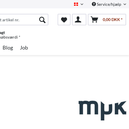
Service/hjælp
Dansk
0,00 DKK *
agt
 købsværdi *
Blog
Job