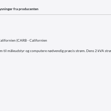
ysninger fra producenten
alifornien (CARB - Californien
t gas Inverterteknologi giver strøm til måleudstyr og computere nødvendig præcis strøm. 