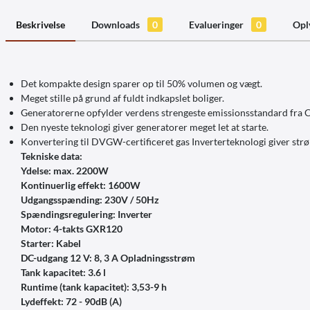
Beskrivelse
Downloads
0
Evalueringer
0
Opl
Det kompakte design sparer op til 50% volumen og vægt.
Meget stille på grund af fuldt indkapslet boliger.
Generatorerne opfylder verdens strengeste emissionsstandard fra C
Den nyeste teknologi giver generatorer meget let at starte.
Konvertering til DVGW-certificere
Tekniske data:
Ydelse: max. 2200W
Kontinuerlig effekt: 1600W
Udgangsspænding: 230V / 50Hz
Spændingsregulering: Inverter
Motor: 4-takts GXR120
Starter: Kabel
DC-udgang 12 V: 8, 3 A Opladningsstrøm
Tank kapacitet: 3.6 l
Runtime (tank kapacitet): 3,53-9 h
Lydeffekt: 72 - 90dB (A)