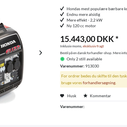
Hondas mest populære bærbare kr
Endnu mere alsidig
Mere effekt - 2,2 kW
Ny 120 cc motor
15.443,00 DKK *
Inklusiv moms,
eksklusiv fragt
Bestil på en dansk forhandler-shop. Mere info
Only 2 still available
Varenummer:
913030
For ordrer bedes du skifte til den tys
bruge vores
forhandlersøgning
.
Husk
Kommentar
Varenummer: