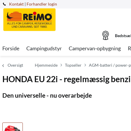
Kontakt
|
Forhandler login
Bedstsæ
Forside
Campingudstyr
Campervan-opbygning
R
Oversigt
Hjemmeside
Topseller
AGM-batteri / power-pac
HONDA EU 22i - regelmæssig benz
Den universelle - nu overarbejde