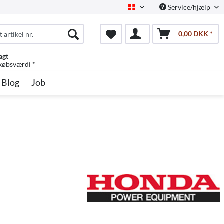
Service/hjælp
Dansk
0,00 DKK *
agt
 købsværdi *
Blog
Job