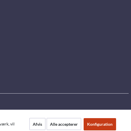
ærk, vil
Afvis
Alle accepterer
Konfiguration