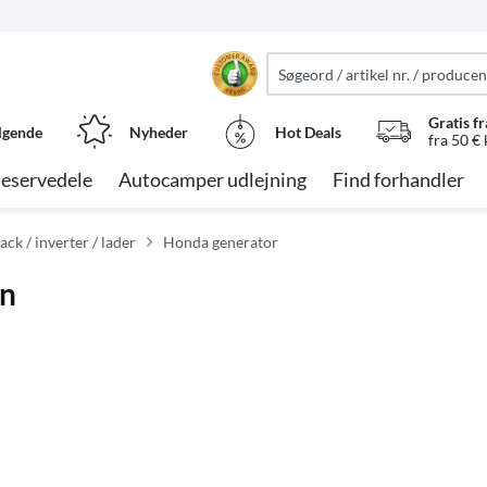
Gratis fr
lgende
Nyheder
Hot Deals
fra 50 €
eservedele
Autocamper udlejning
Find forhandler
k / inverter / lader
Honda generator
in