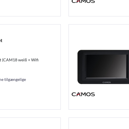
t
t (CAM18 weiß + Wifi
e tilgængelige