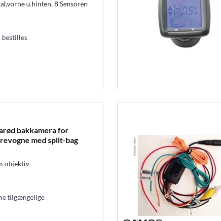
l,vorne u.hinten, 8 Sensoren
 bestilles
arød bakkamera for
evogne med split-bag
 objektiv
e tilgængelige