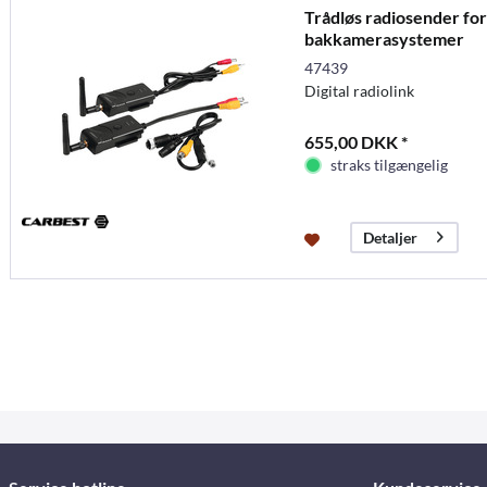
Trådløs radiosender f
bakkamerasystemer
47439
Digital radiolink
655,00 DKK *
straks tilgængelig
Detaljer