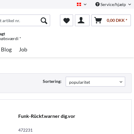
Service/hjælp
Dansk
0,00 DKK *
agt
 købsværdi *
Blog
Job
Sortering:
Funk-Rückf.warner dig.vor
472231