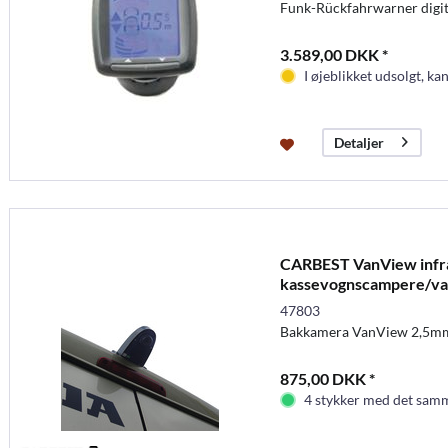
Funk-Rückfahrwarner digita
3.589,00 DKK *
I øjeblikket udsolgt, kan
Detaljer
CARBEST VanView infr
kassevognscampere/var
47803
Bakkamera VanView 2,5mm
875,00 DKK *
4 stykker med det samm