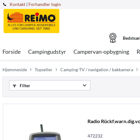
Kontakt
|
Forhandler login
Bedstsæ
Forside
Campingudstyr
Campervan-opbygning
R
Hjemmeside
Topseller
Camping-TV / navigation / bakkamera
Filter
Radio Rückf.warn.dig.vo 
472232