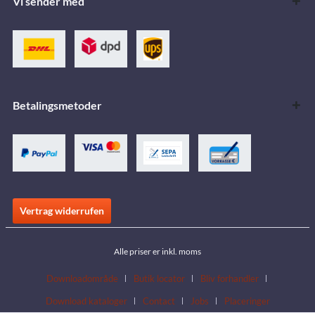
Vi sender med
Betalingsmetoder
Vertrag widerrufen
Alle priser er inkl. moms
Downloadområde
Butik locator
Bliv forhandler
Download kataloger
Contact
Jobs
Placeringer