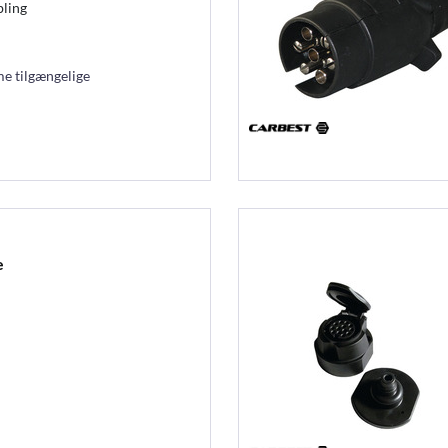
ling
e tilgængelige
e