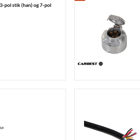
pol stik (han) og 7-pol
se