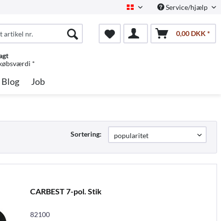
Service/hjælp
Dansk
0,00 DKK *
agt
 købsværdi *
Blog
Job
Sortering:
CARBEST 7-pol. Stik
82100