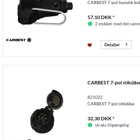
CARBEST 7-pol hunstik kob
57,10 DKK *
2 stykker med det samm
Detaljer
CARBEST 7-pol stikdås
821022
CARBEST 7-pol stikdåse
32,30 DKK *
straks tilgængelig