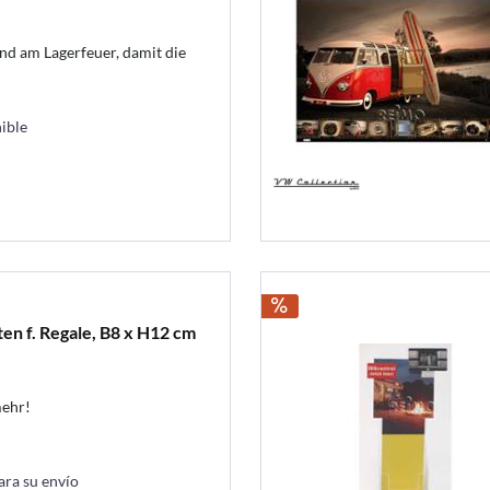
nd am Lagerfeuer, damit die
ible
ten f. Regale, B8 x H12 cm
mehr!
ara su envío