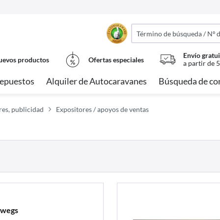
Envío gratui
evos productos
Ofertas especiales
a partir de 
epuestos
Alquiler de Autocaravanes
Búsqueda de co
res, publicidad
Expositores / apoyos de ventas
rwegs