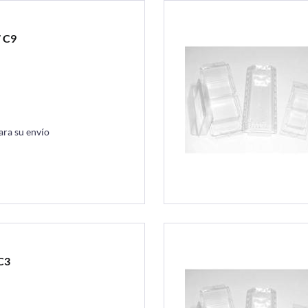
 C9
ara su envío
C3