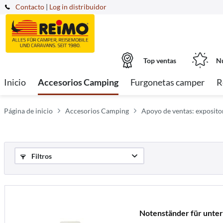
Contacto
|
Log in distribuidor
Top ventas
Nu
Inicio
Accesorios Camping
Furgonetas camper
R
Página de inicio
Accesorios Camping
Apoyo de ventas: exposito
Filtros
Notenständer für unte