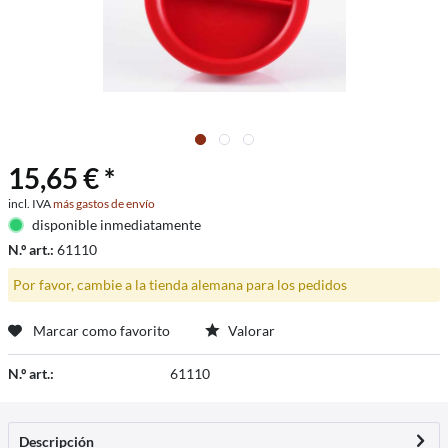
15,65 € *
incl. IVA
más gastos de envío
disponible inmediatamente
N.º art.:
61110
Por favor, cambie a la tienda alemana para los pedidos
Marcar como favorito
Valorar
N.º art.:
61110
Descripción