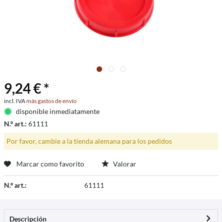
9,24 € *
incl. IVA
más gastos de envío
disponible inmediatamente
N.º art.:
61111
Por favor, cambie a la tienda alemana para los pedidos
Marcar como favorito
Valorar
N.º art.:
61111
Descripción