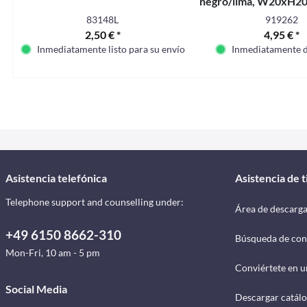
negro/lima, W20xH20c
de fijación
83148L
919262
2,50 € *
4,95 € *
Inmediatamente listo para su envío
Inmediatamente d
Asistencia telefónica
Asistencia de 
Telephone support and counselling under:
Área de descarg
+49 6150 8662-310
Búsqueda de con
Mon-Fri, 10 am - 5 pm
Conviértete en u
Social Media
Descargar catál