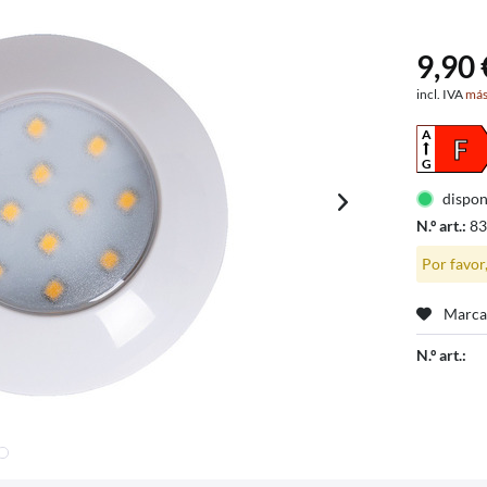
9,90 
incl. IVA
más
A
F
G
dispon
N.º art.:
8
Por favor
Marca
N.º art.: