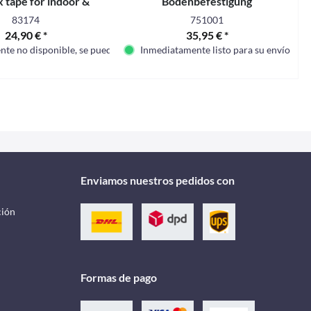
x tape for indoor &
Bodenbefestigung
outdoor
83174
751001
24,90 € *
35,95 € *
te no disponible, se puede pedir
Inmediatamente listo para su envío
Enviamos nuestros pedidos con
ción
Formas de pago