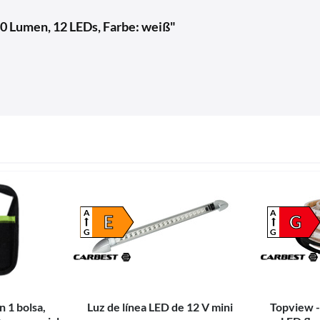
0 Lumen, 12 LEDs, Farbe: weiß"
A
A
E
G
G
G
n 1 bolsa,
Luz de línea LED de 12 V mini
Topview - 