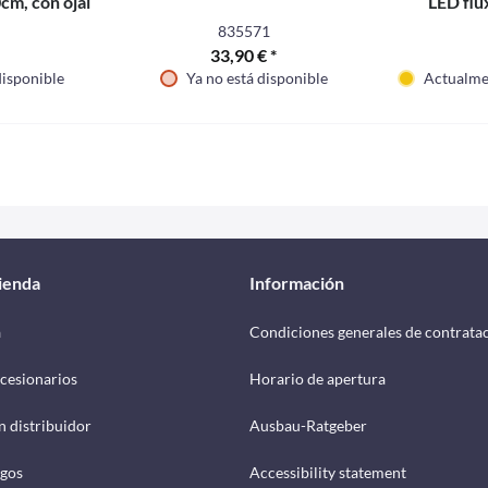
m, con ojal
LED flu
835571
33,90 € *
isponible
Ya no está disponible
Actualmen
tienda
Información
a
Condiciones generales de contrata
cesionarios
Horario de apertura
n distribuidor
Ausbau-Ratgeber
ogos
Accessibility statement