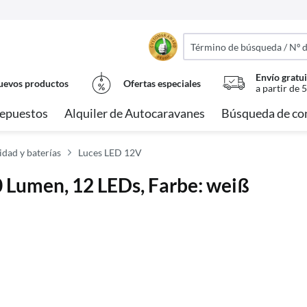
Envío gratui
evos productos
Ofertas especiales
a partir de 
epuestos
Alquiler de Autocaravanes
Búsqueda de co
idad y baterías
Luces LED 12V
 Lumen, 12 LEDs, Farbe: weiß