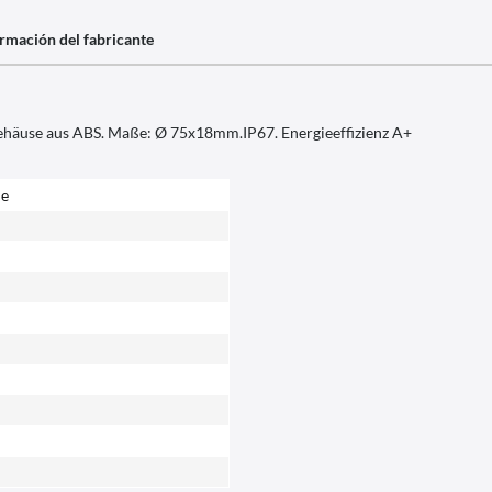
rmación del fabricante
ehäuse aus ABS. Maße: Ø 75x18mm.IP67. Energieeffizienz A+
ie