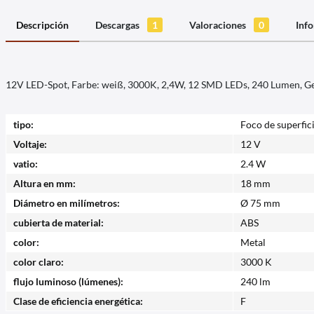
Descripción
Descargas
1
Valoraciones
0
Info
12V LED-Spot, Farbe: weiß, 3000K, 2,4W, 12 SMD LEDs, 240 Lumen, G
tipo:
Foco de superfic
Voltaje:
12 V
vatio:
2.4 W
Altura en mm:
18 mm
Diámetro en milímetros:
Ø 75 mm
cubierta de material:
ABS
color:
Metal
color claro:
3000 K
flujo luminoso (lúmenes):
240 lm
Clase de eficiencia energética:
F