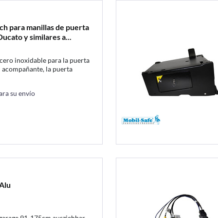
ch para manillas de puerta
ucato y similares a...
cero inoxidable para la puerta
l acompañante, la puerta
a puerta trasera .
ara su envío
Alu
garage 91-175cm ausziehbar,