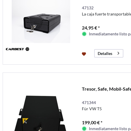
47132
La caja fuerte transportabl
24,95 € *
Inmediatamente listo p
Detalles
Tresor, Safe, Mobil-Sa
471344
Für VW T5
199,00 € *
Inmediatamente listo p