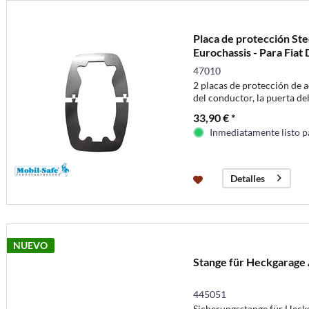
Placa de protección Ste
Eurochassis - Para Fiat D
47010
2 placas de protección de a
del conductor, la puerta de
corredera y la puerta traser
33,90 € *
Inmediatamente listo p
Detalles
NUEVO
Stange für Heckgarage 
445051
Sicherungsstange für Heck