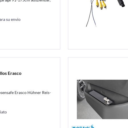
ara su envío
llos Erasco
osensafe Erasco Hühner Reis-
iato