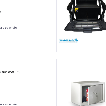
e
ara su envío
fe für VW T5
ara su envío