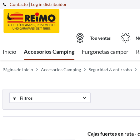
Contacto
|
Log in distribuidor
Top ventas
Nu
Inicio
Accesorios Camping
Furgonetas camper
R
Página de inicio
Accesorios Camping
Seguridad & antirrobo
Filtros
Cajas fuertes en ruta -