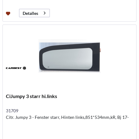
Detalles
CiJumpy 3 starr hi.links
31709
Citr. Jumpy 3 - Fenster starr, Hinten links,851*534mm,kR, Bj 17-