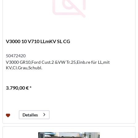
V3000 10 V710 LLmKV SL CG
50472420
V3000 GR10,Ford Cust.2 &VW Tr.25,Einb.re für LL,mit
KV,Cl.Grau,Schubl.
3.790,00 € *
Detalles