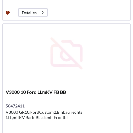
Detalles
V3000 10 Ford LLmKV FB BB
50472411
V3000 GR10,FordCustom2,Einbau rechts
f.LL,mitKV,BarloBlack,mit Frontbl