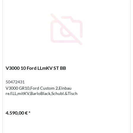
V3000 10 Ford LLmKV ST BB
50472431
V3000 GR10,Ford Custom 2,Einbau
re.f.LL,mitKV,BarloBlack,Schubl.&Tisch
4.590,00 € *