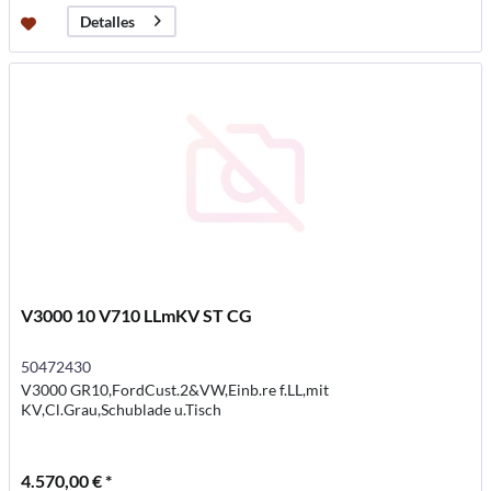
Detalles
V3000 10 V710 LLmKV ST CG
50472430
V3000 GR10,FordCust.2&VW,Einb.re f.LL,mit
KV,Cl.Grau,Schublade u.Tisch
4.570,00 € *