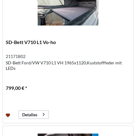
SD-Bett V710 L1 Vo-ho
21171B02
SD-Bett Ford/VW V710 L1 VH 1965x1120,Kuststofffeder mit
LEDs
799,00 € *
Detalles