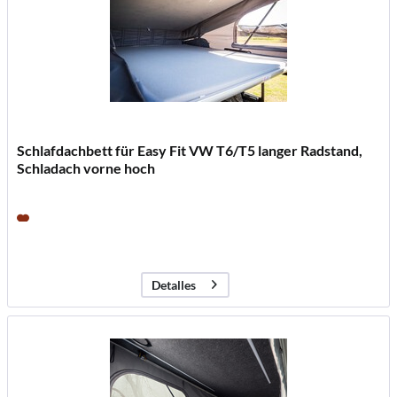
Schlafdachbett für Easy Fit VW T6/T5 langer Radstand,
Schladach vorne hoch
211670
Luxusbett mit Federsystem für perfekten Schlafkomfort
unterwegs
855,00 € *
Detalles