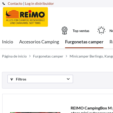
Contacto
|
Log in distribuidor
Top ventas
Nu
Inicio
Accesorios Camping
Furgonetas camper
R
Página de inicio
Furgonetas camper
Minicamper Berlingo, Kango
Filtros
REIMO CampingBox M p
otras mini autocaravana