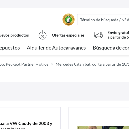
Envío gratui
evos productos
Ofertas especiales
a partir de 
epuestos
Alquiler de Autocaravanes
Búsqueda de co
o, Peugeot Partner y otros
Mercedes Citan bat. corta a partir de 10
ara VW Caddy de 2003 y
s y minivans