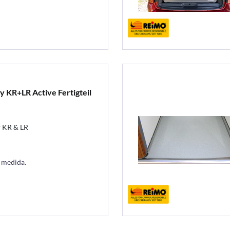
 KR+LR Active Fertigteil
r KR & LR
a medida.