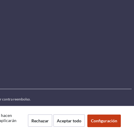
por contra reembolso.
e hacen
 aplicarán
Rechazar
Aceptar todo
Configuración