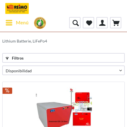
Menú
Lithium Batterie, LiFePo4
Filtros