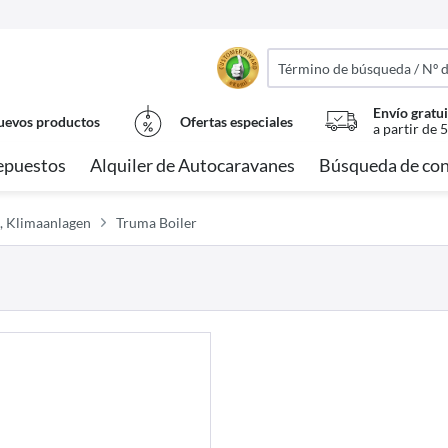
Envío gratui
evos productos
Ofertas especiales
a partir de 
epuestos
Alquiler de Autocaravanes
Búsqueda de con
, Klimaanlagen
Truma Boiler