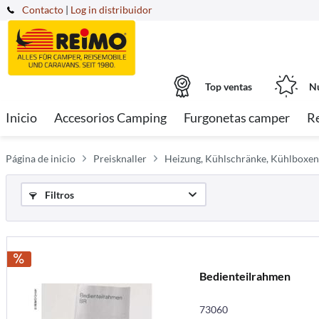
Contacto
|
Log in distribuidor
Top ventas
Nu
Inicio
Accesorios Camping
Furgonetas camper
R
Página de inicio
Preisknaller
Heizung, Kühlschränke, Kühlboxen
Filtros
Bedienteilrahmen
73060