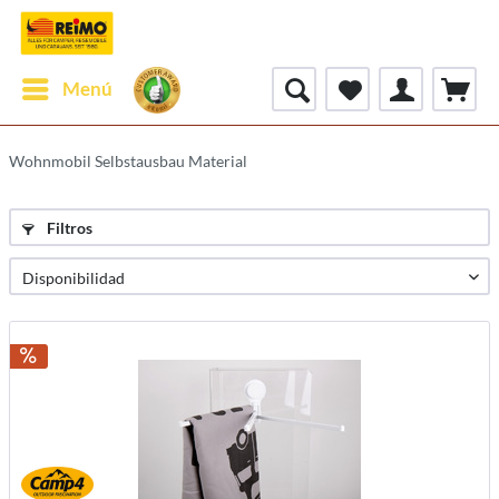
Menú
Wohnmobil Selbstausbau Material
Filtros