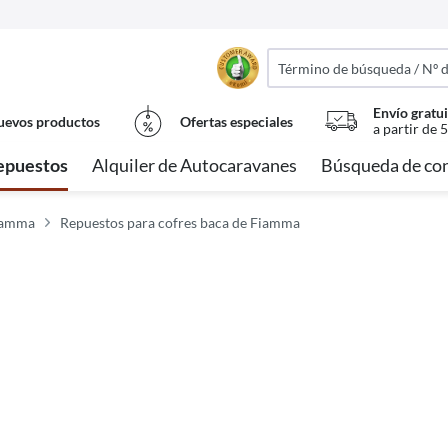
Envío gratui
evos productos
Ofertas especiales
a partir de 
epuestos
Alquiler de Autocaravanes
Búsqueda de con
iamma
Repuestos para cofres baca de Fiamma