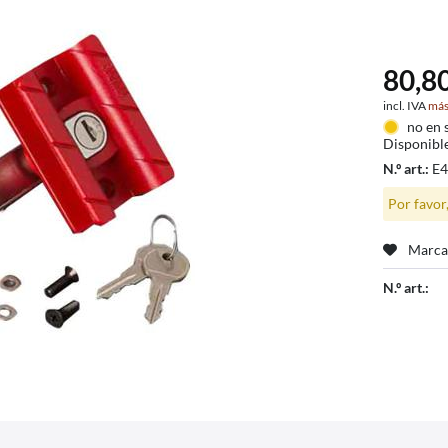
80,80
incl. IVA
más
no en 
Disponibl
N.º art.:
E
Por favor
Marca
N.º art.: