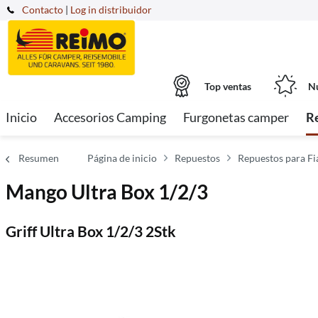
Contacto
|
Log in distribuidor
Top ventas
Nu
Inicio
Accesorios Camping
Furgonetas camper
R
Resumen
Página de inicio
Repuestos
Repuestos para F
Mango Ultra Box 1/2/3
Griff Ultra Box 1/2/3 2Stk