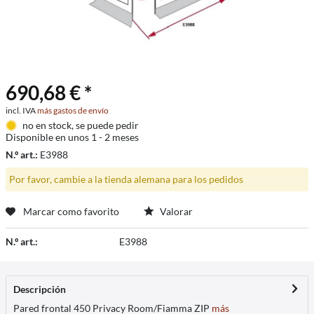
690,68 € *
incl. IVA
más gastos de envío
no en stock, se puede pedir
Disponible en unos 1 - 2 meses
N.º art.:
E3988
Por favor, cambie a la tienda alemana para los pedidos
Marcar como favorito
Valorar
N.º art.:
E3988
Descripción
Pared frontal 450 Privacy Room/Fiamma ZIP
más