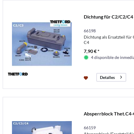
Dichtung für C2/C2/C4 
66198
Dichtung als Ersatzteil für
C4
7,90 € *
4 disponible de inmedi
Detalles
Absperrblock Thet.C4-
66159
Absperrblock (Ersatzteil fü