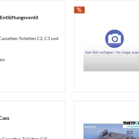
Entlüftungsventil
 Cassetten-Toiletten C2, C3 und
ato
Cass
r Cassetten-Toiletten C4)