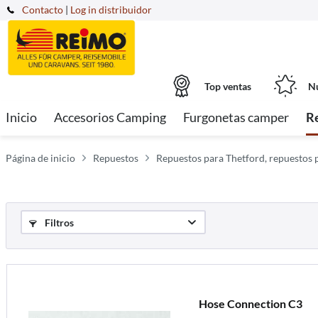
Contacto
|
Log in distribuidor
Top ventas
Nu
Inicio
Accesorios Camping
Furgonetas camper
R
Página de inicio
Repuestos
Repuestos para Thetford, repuestos 
Filtros
Hose Connection C3