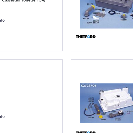
ato
ato