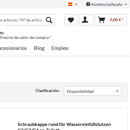
Asistencia/Ayuda
Spanisch
0,00 € *
to
50 euros de valor de compra *
cesionarios
Blog
Empleo
Clasificación:
Schraubkappe rund für Wassereinfüllstutzen
C2/C3/C4 en-Toilett