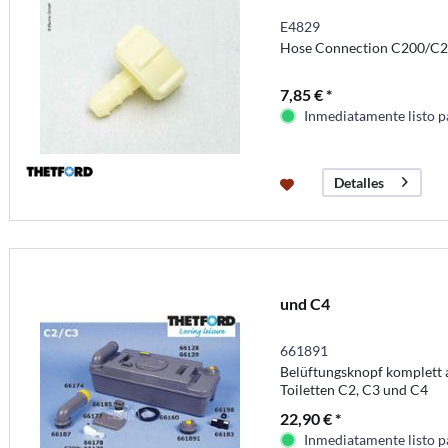
E4829
Hose Connection C200/C
7,85 € *
Inmediatamente listo p
Detalles
und C4
661891
Belüftungsknopf komplett al
Toiletten C2, C3 und C4
22,90 € *
Inmediatamente listo p