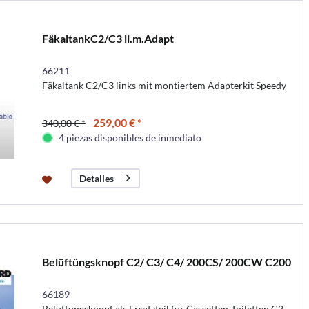
FäkaltankC2/C3 li.m.Adapt
66211
Fäkaltank C2/C3 links mit montiertem Adapterkit Speedy
259,00 € *
340,00 € *
4 piezas disponibles de inmediato
Detalles
Belüftüngsknopf C2/ C3/ C4/ 200CS/ 200CW C200
66189
Belüftungsknopf als Ersatzteil für Cassetten-Toiletten C2,