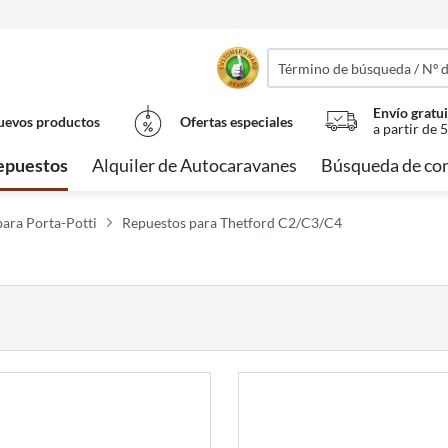
Envío gratui
evos productos
Ofertas especiales
a partir de 
epuestos
Alquiler de Autocaravanes
Búsqueda de con
para Porta-Potti
Repuestos para Thetford C2/C3/C4