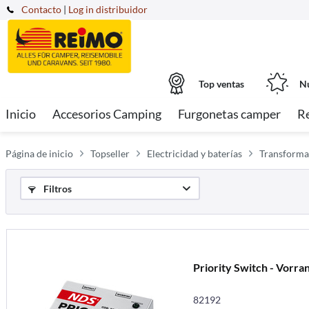
Contacto
|
Log in distribuidor
Top ventas
Nu
Inicio
Accesorios Camping
Furgonetas camper
R
Página de inicio
Topseller
Electricidad y baterías
Transforma
Filtros
Priority Switch - Vorra
82192