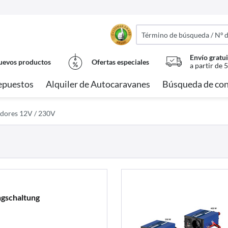
Envío gratui
evos productos
Ofertas especiales
a partir de 
epuestos
Alquiler de Autocaravanes
Búsqueda de con
dores 12V / 230V
ngschaltung