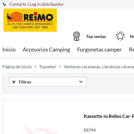
Contacto
|
Log in distribuidor
Top ventas
Nu
Inicio
Accesorios Camping
Furgonetas camper
R
Página de inicio
Topseller
Ventanas caravanas, claraboya caravan
Filtros
Kassette m.Rollos Car-P
E8744