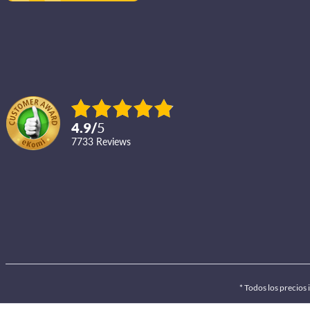
4.9
/
5
7733
reviews
* Todos los precios