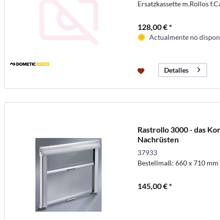
Ersatzkassette m.Rollos f.C
128,00 € *
Actualmente no disponi
Detalles
Rastrollo 3000 - das K
Nachrüsten
37933
Bestellmaß: 660 x 710 mm
145,00 € *