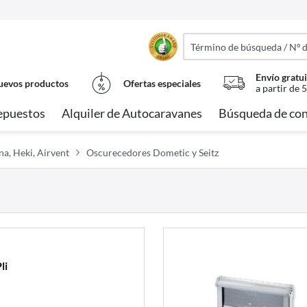
Envío gratui
evos productos
Ofertas especiales
a partir de 
epuestos
Alquiler de Autocaravanes
Búsqueda de con
a, Heki, Airvent
Oscurecedores Dometic y Seitz
li