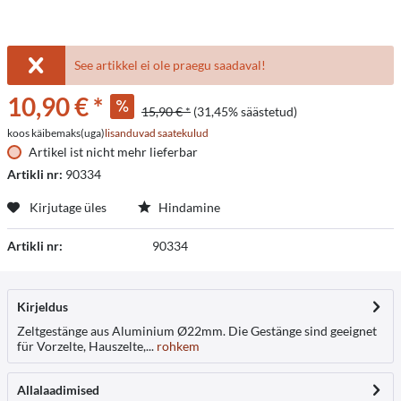
See artikkel ei ole praegu saadaval!
10,90 € *
15,90 € *
(31,45% säästetud)
koos käibemaks(uga)
lisanduvad saatekulud
Artikel ist nicht mehr lieferbar
Artikli nr:
90334
Kirjutage üles
Hindamine
Artikli nr:
90334
Kirjeldus
Zeltgestänge aus Aluminium Ø22mm. Die Gestänge sind geeignet
für Vorzelte, Hauszelte,...
rohkem
Allalaadimised