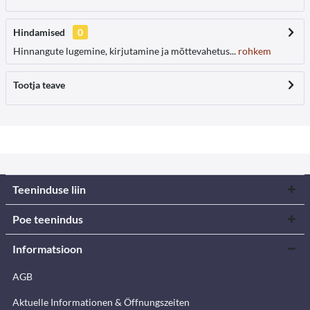
Hindamised
0
Hinnangute lugemine, kirjutamine ja mõttevahetus...
rohkem
Tootja teave
Teeninduse liin
Poe teenindus
Informatsioon
AGB
Aktuelle Informationen & Öffnungszeiten