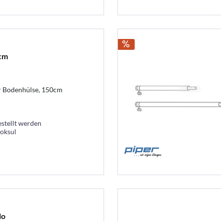
cm
r Bodenhülse, 150cm
estellt werden
ooksul
lo