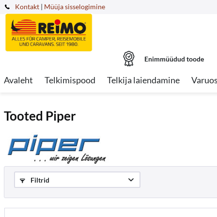
Kontakt
|
Müüja sisselogimine
Enimmüüdud toode
Avaleht
Telkimispood
Telkija laiendamine
Varuo
Tooted Piper
Filtrid