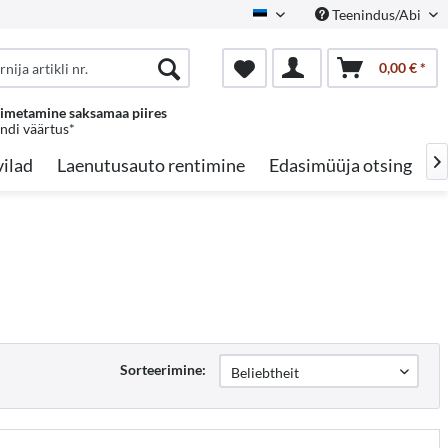
Teenindus/Abi
Estonian
0,00 € *
oimetamine saksamaa piires
endi väärtus*
ilad
Laenutusauto rentimine
Edasimüüja otsing
A

Sorteerimine: