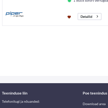
1 Stück sofort verfügbar
Detailid
Teeninduse liin
Poe teenindus
Telefonitugi ja nõuanded:
Download area