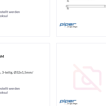
estellt werden
ooksul
,6M
, 3-teilig, Ø32x1,5mm/
estellt werden
ooksul