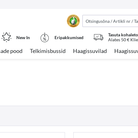
Tasuta kohalet
New In
Eripakkumised
Alates 50 € Kli
sade pood
Telkimisbussid
Haagissuvilad
Haagissuv