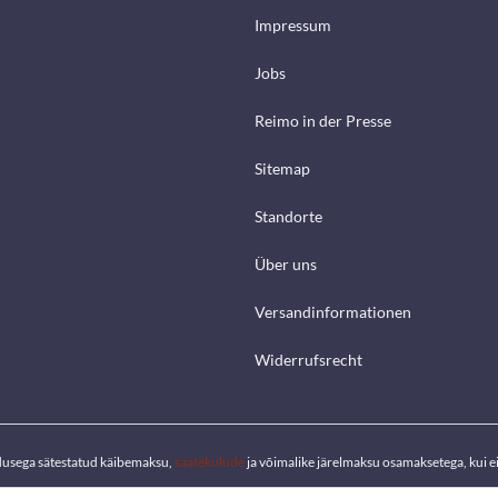
Impressum
Jobs
Reimo in der Presse
Sitemap
Standorte
Über uns
Versandinformationen
Widerrufsrecht
dusega sätestatud käibemaksu,
saatekulude
ja võimalike järelmaksu osamaksetega, kui ei 