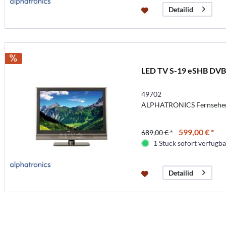
Detailid
LED TV S-19 eSHB DV
49702
ALPHATRONICS Fernseher 
599,00 € *
689,00 € *
1 Stück sofort verfügbar
Detailid