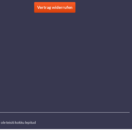
Vertrag widerrufen
ole teisiti kokku lepitud