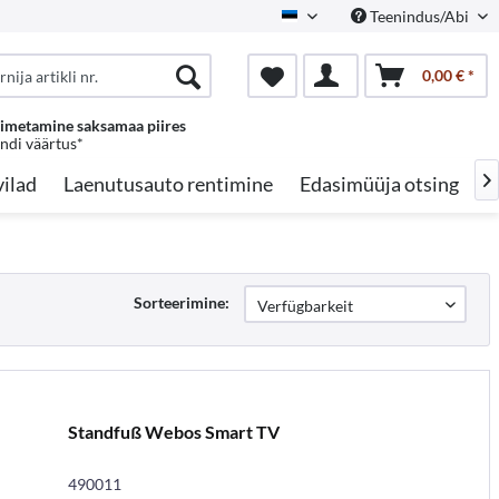
Teenindus/Abi
Estonian
0,00 € *
oimetamine saksamaa piires
endi väärtus*
ilad
Laenutusauto rentimine
Edasimüüja otsing
A

Sorteerimine:
Standfuß Webos Smart TV
490011