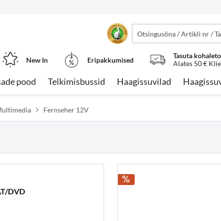
Tasuta kohalet
New In
Eripakkumised
Alates 50 € Kli
sade pood
Telkimisbussid
Haagissuvilad
Haagissuv
Multimedia
Fernseher 12V
AT/DVD