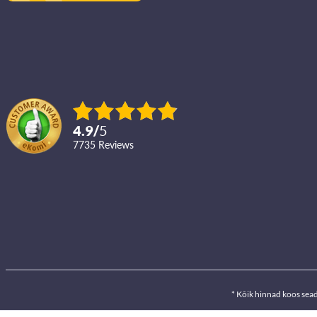
4.9
/
5
7735
reviews
* Kõik hinnad koos sea