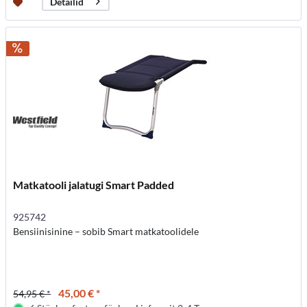
Detailid
Matkatooli jalatugi Smart Padded
925742
Bensiinisinine – sobib Smart matkatoolidele
45,00 € *
54,95 € *