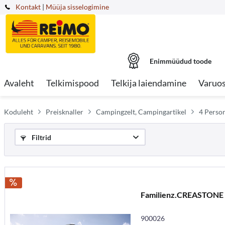
Kontakt
|
Müüja sisselogimine
Enimmüüdud toode
Avaleht
Telkimispood
Telkija laiendamine
Varuo
Koduleht
Preisknaller
Campingzelt, Campingartikel
4 Perso
Filtrid
Familienz.CREASTONE
900026