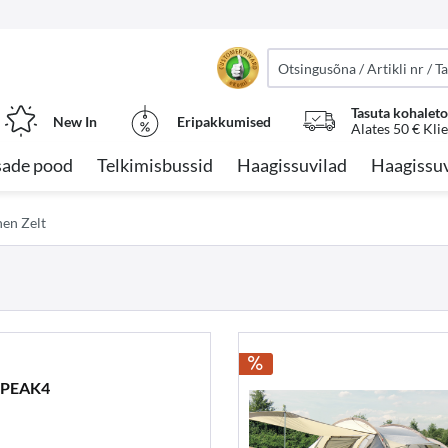
Tasuta kohalet
New In
Eripakkumised
Alates 50 € Kli
sade pood
Telkimisbussid
Haagissuvilad
Haagissuv
nen Zelt
 PEAK4