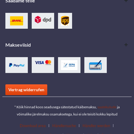
Saadame teile
Makseviisid
Vertrag widerrufen
* Kõik hinnad koos seadusega sätestatud käibemaksu,
saatekulude
ja
võimalike järelmaksu osamaksetega, kui ei ole teisiti kokku lepitud
Download area
Händlersuche
Händler werden