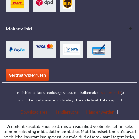
Makseviisid
Vertrag widerrufen
* Kõik hinnad koos seadusega sätestatud käibemaksu,
saatekulude
ja
võimalike järelmaksu osamaksetega, kui ei ole teisiti kokku lepitud
Download area
Händlersuche
Händler werden
Kataloogide allalaadimine
Kontakt
Jobs
Standorte
Veebileht kasutab küpsiseid, mis on vajalikud veebilehe tehniliseks
toimimiseks ning mida alati määratakse. Muid küpsiseid, mis tõstavad
veebilehe kasutamismugavust, on mõeldud otsereklaami tegemiseks,