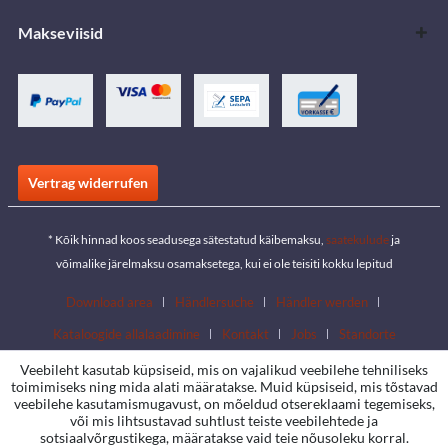
Makseviisid
Vertrag widerrufen
* Kõik hinnad koos seadusega sätestatud käibemaksu,
saatekulude
ja
võimalike järelmaksu osamaksetega, kui ei ole teisiti kokku lepitud
Download area
Händlersuche
Händler werden
Kataloogide allalaadimine
Kontakt
Jobs
Standorte
Veebileht kasutab küpsiseid, mis on vajalikud veebilehe tehniliseks
toimimiseks ning mida alati määratakse. Muid küpsiseid, mis tõstavad
veebilehe kasutamismugavust, on mõeldud otsereklaami tegemiseks,
või mis lihtsustavad suhtlust teiste veebilehtede ja
sotsiaalvõrgustikega, määratakse vaid teie nõusoleku korral.