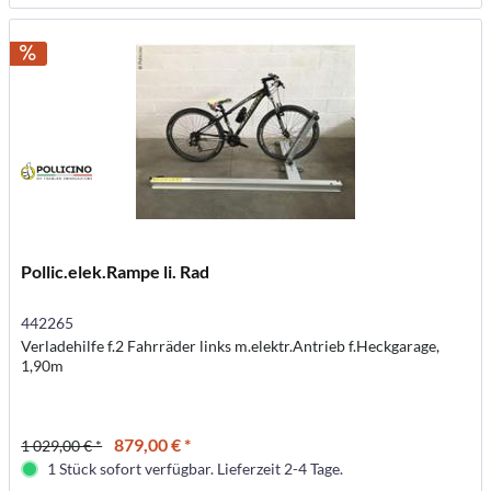
Pollic.elek.Rampe li. Rad
442265
Verladehilfe f.2 Fahrräder links m.elektr.Antrieb f.Heckgarage,
1,90m
879,00 € *
1 029,00 € *
1 Stück sofort verfügbar. Lieferzeit 2-4 Tage.