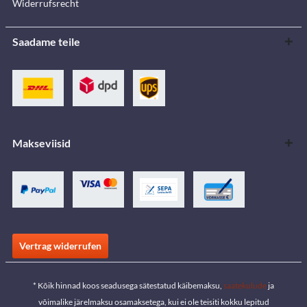
Widerrufsrecht
Saadame teile
Makseviisid
Vertrag widerrufen
* Kõik hinnad koos seadusega sätestatud käibemaksu,
saatekulude
ja
võimalike järelmaksu osamaksetega, kui ei ole teisiti kokku lepitud