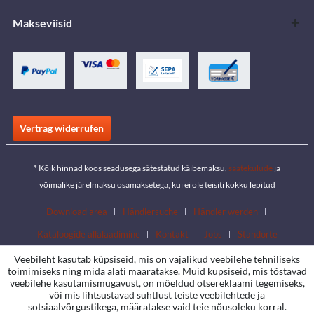
Makseviisid
Vertrag widerrufen
* Kõik hinnad koos seadusega sätestatud käibemaksu,
saatekulude
ja
võimalike järelmaksu osamaksetega, kui ei ole teisiti kokku lepitud
Download area
Händlersuche
Händler werden
Kataloogide allalaadimine
Kontakt
Jobs
Standorte
Veebileht kasutab küpsiseid, mis on vajalikud veebilehe tehniliseks
toimimiseks ning mida alati määratakse. Muid küpsiseid, mis tõstavad
veebilehe kasutamismugavust, on mõeldud otsereklaami tegemiseks,
või mis lihtsustavad suhtlust teiste veebilehtede ja
sotsiaalvõrgustikega, määratakse vaid teie nõusoleku korral.