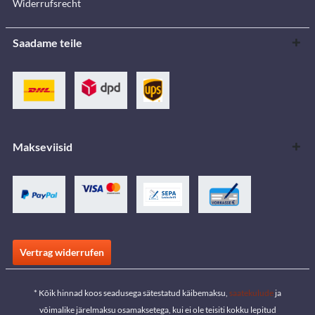
Widerrufsrecht
Saadame teile
Makseviisid
Vertrag widerrufen
* Kõik hinnad koos seadusega sätestatud käibemaksu,
saatekulude
ja
võimalike järelmaksu osamaksetega, kui ei ole teisiti kokku lepitud