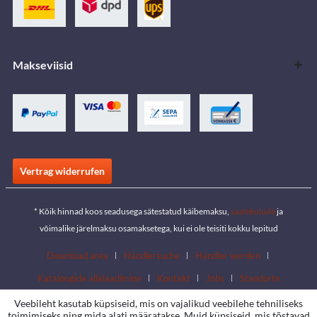
Makseviisid
Vertrag widerrufen
* Kõik hinnad koos seadusega sätestatud käibemaksu,
saatekulude
ja
võimalike järelmaksu osamaksetega, kui ei ole teisiti kokku lepitud
Download area
Händlersuche
Händler werden
Kataloogide allalaadimine
Kontakt
Jobs
Standorte
Veebileht kasutab küpsiseid, mis on vajalikud veebilehe tehniliseks
toimimiseks ning mida alati määratakse. Muid küpsiseid, mis tõstavad