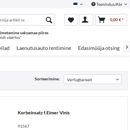
Teenindus/Abi
Estonian
0,00 € *
oimetamine saksamaa piires
endi väärtus*
ilad
Laenutusauto rentimine
Edasimüüja otsing
A

Sorteerimine:
Korbeinsatz f.Eimer Vinis
91567