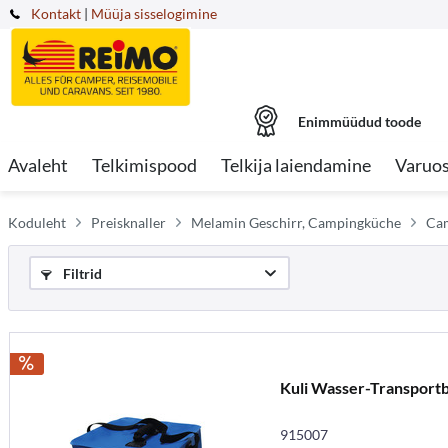
Kontakt
|
Müüja sisselogimine
Enimmüüdud toode
Avaleht
Telkimispood
Telkija laiendamine
Varuo
Koduleht
Preisknaller
Melamin Geschirr, Campingküche
Cam
Filtrid
Kuli Wasser-Transport
915007