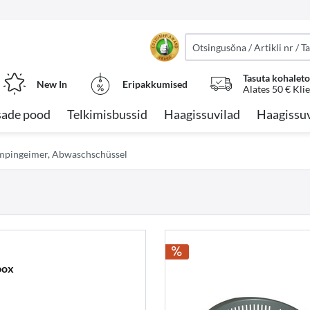
Tasuta kohalet
New In
Eripakkumised
Alates 50 € Kli
sade pood
Telkimisbussid
Haagissuvilad
Haagissuv
pingeimer, Abwaschschüssel
box