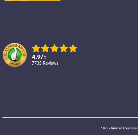
4.9
/
5
7735
reviews
* Kõik hinnad koos sea