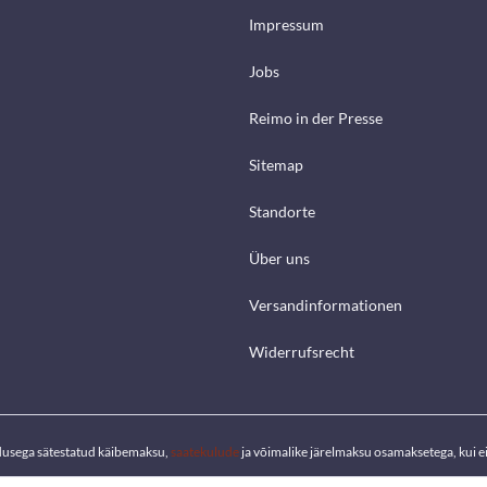
Impressum
Jobs
Reimo in der Presse
Sitemap
Standorte
Über uns
Versandinformationen
Widerrufsrecht
dusega sätestatud käibemaksu,
saatekulude
ja võimalike järelmaksu osamaksetega, kui ei 