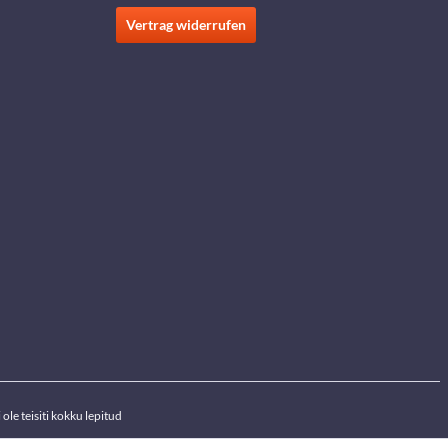
Vertrag widerrufen
ole teisiti kokku lepitud