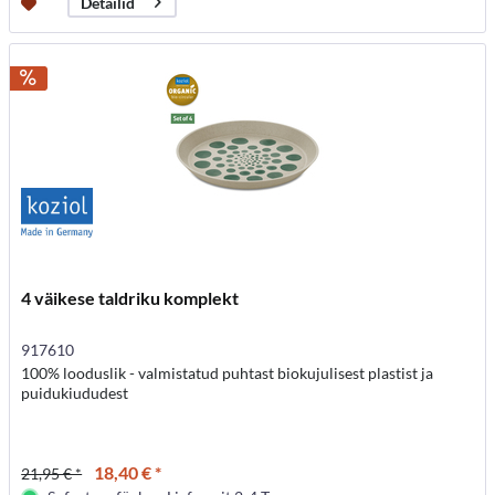
Detailid
4 väikese taldriku komplekt
917610
100% looduslik - valmistatud puhtast biokujulisest plastist ja
puidukiududest
18,40 € *
21,95 € *