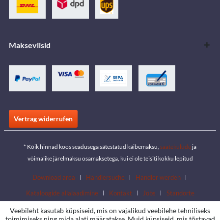
Makseviisid
Vertrag widerrufen
* Kõik hinnad koos seadusega sätestatud käibemaksu,
saatekulude
ja
võimalike järelmaksu osamaksetega, kui ei ole teisiti kokku lepitud
Download area
Händlersuche
Händler werden
Kataloogide allalaadimine
Kontakt
Jobs
Standorte
Veebileht kasutab küpsiseid, mis on vajalikud veebilehe tehniliseks
toimimiseks ning mida alati määratakse. Muid küpsiseid, mis tõstavad