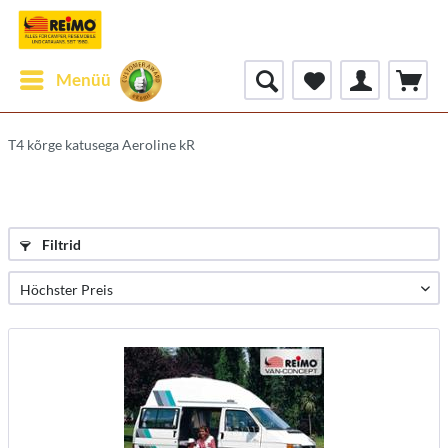
Menüü
T4 kõrge katusega Aeroline kR
Filtrid