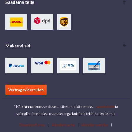
Saadame teile
Makseviisid
Vertrag widerrufen
* Kõik hinnad koos seadusega sätestatud käibemaksu,
saatekulude
ja
võimalike järelmaksu osamaksetega, kui ei ole teisiti kokku lepitud
Download area
Händlersuche
Händler werden