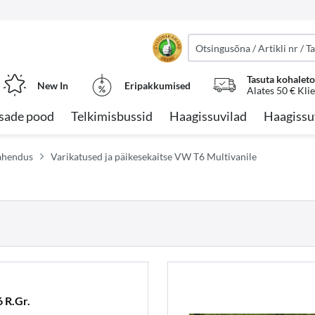
Tasuta kohalet
New In
Eripakkumised
Alates 50 € Kli
sade pood
Telkimisbussid
Haagissuvilad
Haagissu
lahendus
Varikatused ja päikesekaitse VW T6 Multivanile
 R.Gr.