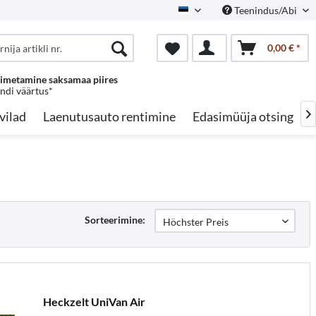
Teenindus/Abi
Estonian
0,00 € *
oimetamine saksamaa piires
endi väärtus*
vilad
Laenutusauto rentimine
Edasimüüja otsing

Sorteerimine:
Heckzelt UniVan Air