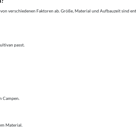
n?
von verschiedenen Faktoren ab. Größe, Material und Aufbauzeit sind ents
ltivan passt.
im Campen.
em Material.