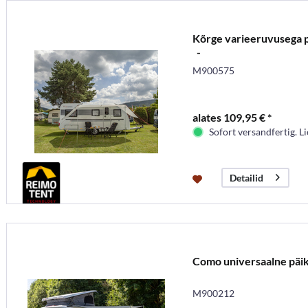
Kõrge varieeruvusega
-
M900575
alates 109,95 € *
Sofort versandfertig. Li
Detailid
Como universaalne päi
M900212