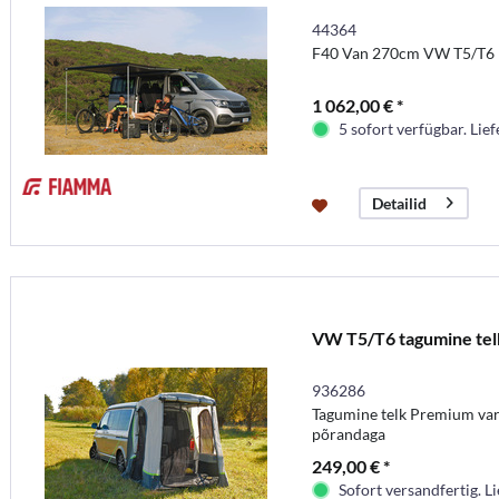
44364
F40 Van 270cm VW T5/T6 R
1 062,00 € *
5 sofort verfügbar. Lief
Detailid
VW T5/T6 tagumine tel
936286
Tagumine telk Premium var
põrandaga
249,00 € *
Sofort versandfertig. Li