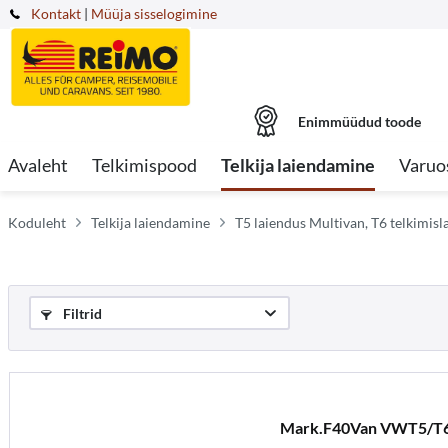
Kontakt
|
Müüja sisselogimine
Enimmüüdud toode
Avaleht
Telkimispood
Telkija laiendamine
Varuo
Koduleht
Telkija laiendamine
T5 laiendus Multivan, T6 telkimis
Filtrid
Mark.F40Van VWT5/T6