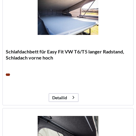
Schlafdachbett für Easy Fit VW T6/T5 langer Radstand,
Schladach vorne hoch
211670
Luxusbett mit Federsystem für perfekten Schlafkomfort
unterwegs
855,00 € *
Detailid