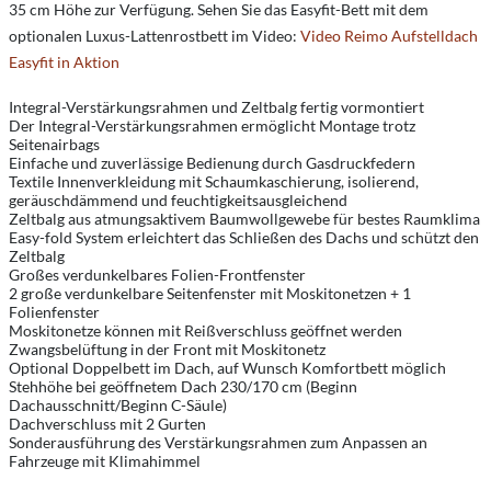
35 cm Höhe zur Verfügung. Sehen Sie das Easyfit-Bett mit dem
optionalen Luxus-Lattenrostbett im Video:
Video Reimo Aufstelldach
Easyfit in Aktion
Integral-Verstärkungsrahmen und Zeltbalg fertig vormontiert
Der Integral-Verstärkungsrahmen ermöglicht Montage trotz
Seitenairbags
Einfache und zuverlässige Bedienung durch Gasdruckfedern
Textile Innenverkleidung mit Schaumkaschierung, isolierend,
geräuschdämmend und feuchtigkeitsausgleichend
Zeltbalg aus atmungsaktivem Baumwollgewebe für bestes Raumklima
Easy-fold System erleichtert das Schließen des Dachs und schützt den
Zeltbalg
Großes verdunkelbares Folien-Frontfenster
2 große verdunkelbare Seitenfenster mit Moskitonetzen + 1
Folienfenster
Moskitonetze können mit Reißverschluss geöffnet werden
Zwangsbelüftung in der Front mit Moskitonetz
Optional Doppelbett im Dach, auf Wunsch Komfortbett möglich
Stehhöhe bei geöffnetem Dach 230/170 cm (Beginn
Dachausschnitt/Beginn C-Säule)
Dachverschluss mit 2 Gurten
Sonderausführung des Verstärkungsrahmen zum Anpassen an
Fahrzeuge mit Klimahimmel