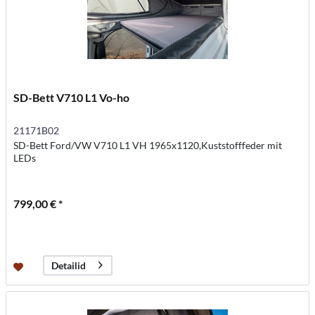
SD-Bett V710 L1 Vo-ho
21171B02
SD-Bett Ford/VW V710 L1 VH 1965x1120,Kuststofffeder mit
LEDs
799,00 € *
Detailid