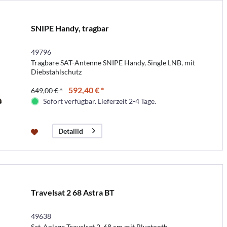
SNIPE Handy, tragbar
49796
Tragbare SAT-Antenne SNIPE Handy, Single LNB, mit
Diebstahlschutz
592,40 € *
649,00 € *
Sofort verfügbar. Lieferzeit 2-4 Tage.
Detailid
Travelsat 2 68 Astra BT
49638
Sat-Anlage Travelsat 2, 68 cm mit Bluetooth