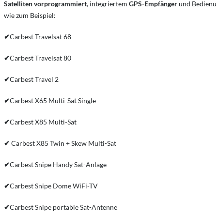
Satelliten vorprogrammiert
, integriertem
GPS-Empfänger
und Bedienun
wie zum Beispiel:
✔
Carbest Travelsat 68
✔
Carbest Travelsat 80
✔
Carbest Travel 2
✔
Carbest X65 Multi-Sat Single
✔
Carbest X85 Multi-Sat
✔
Carbest X85 Twin + Skew Multi-Sat
✔
Carbest Snipe Handy Sat-Anlage
✔
Carbest Snipe Dome WiFi-TV
✔
Carbest Snipe portable Sat-Antenne