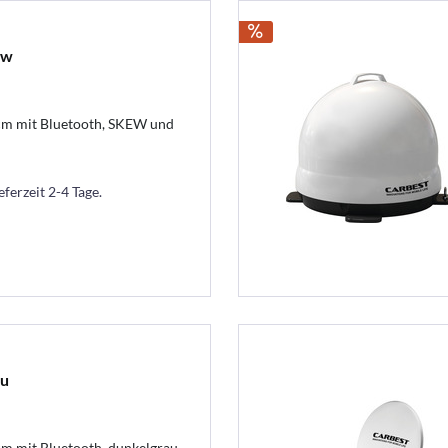
ew
 cm mit Bluetooth, SKEW und
eferzeit 2-4 Tage.
au
 cm mit Bluetooth, dunkelgrau