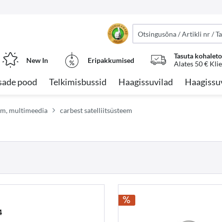
Tasuta kohalet
New In
Eripakkumised
Alates 50 € Kli
sade pood
Telkimisbussid
Haagissuvilad
Haagissu
eem, multimeedia
carbest satelliitsüsteem
4