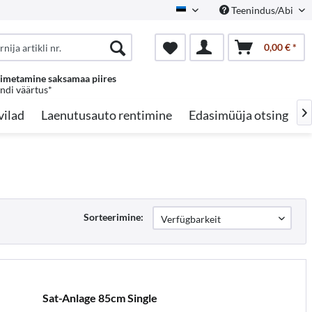
Teenindus/Abi
Estonian
0,00 € *
oimetamine saksamaa piires
endi väärtus*
vilad
Laenutusauto rentimine
Edasimüüja otsing
A

Sorteerimine:
Sat-Anlage 85cm Single