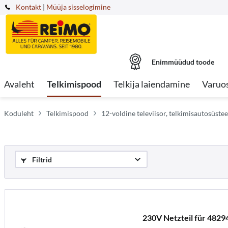
Kontakt
|
Müüja sisselogimine
Enimmüüdud toode
Avaleht
Telkimispood
Telkija laiendamine
Varuo
Koduleht
Telkimispood
12-voldine televiisor, telkimisautosüst
Filtrid
230V Netzteil für 4829